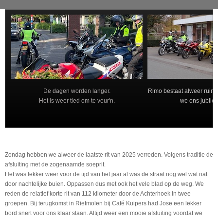
De dagen worden langer.
Rimo bestaat alweer ruim 
Het is weer tied om te veur'n.
we ons jubile
Zondag hebben we alweer de laatste rit van 2025 verreden. Volgens traditie de
afsluiting met de zogenaamde soeprit.
Het was lekker weer voor de tijd van het jaar al was de straat nog wel wat nat
door nachtelijke buien. Oppassen dus met ook het vele blad op de weg. We
reden de relatief korte rit van 112 kilometer door de Achterhoek in twee
groepen. Bij terugkomst in Rietmolen bij Café Kuipers had Jose een lekker
bord snert voor ons klaar staan. Altijd weer een mooie afsluiting voordat we