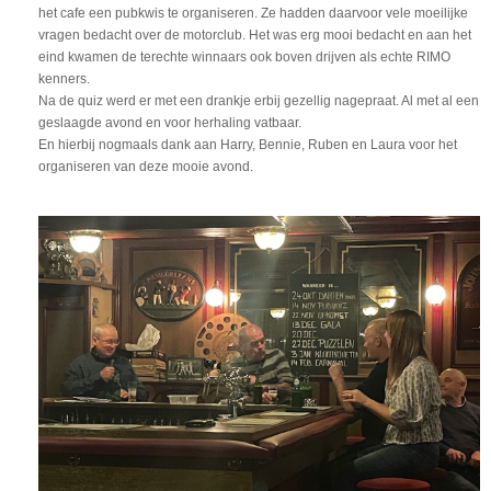
het cafe een pubkwis te organiseren. Ze hadden daarvoor vele moeilijke
vragen bedacht over de motorclub. Het was erg mooi bedacht en aan het
eind kwamen de terechte winnaars ook boven drijven als echte RIMO
kenners.
Na de quiz werd er met een drankje erbij gezellig nagepraat. Al met al een
geslaagde avond en voor herhaling vatbaar.
En hierbij nogmaals dank aan Harry, Bennie, Ruben en Laura voor het
organiseren van deze mooie avond.